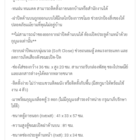
-ทนฝน ทนแดด สามารถติดตั้งภายนอกบ้านหรือสำนักงานได้
-ฝาปิดด้านบนถูกออกแบบให้มีกลไกป้องการขโมย ช่วยปกป้องสิ่งของให้
ปลอดภัยแม้ยามที่คุณไม่อยู่บ้าน
**ไม่สามารถนำของออกจากฝาปิดด้านบนได้ ต้องเปิดประตูด้านหน้าด้วย
กุญแจเท่านั้น**
-ระบบฝาปิดแบบนุ่มนวล (Soft Close) ช่วยถนอมตู้ ลดแรงกระแทก และ
ลดการเกิดเสียงดังขณะเปิด-ปิด
-ช่องใส่ของกว้าง 36 ซม. x สูง 20 ซม. สามารถรับกล่องพัสดุ ซองไปรษณีย์
และเอกสารต่างๆได้หลากหลายขนาด
-ติดตั้งง่าย ไม่ว่าจะแขวนติดผนัง หรือติดตั้งกับพื้น (มีสกรูมาให้พร้อมใช้
งาน 4 ตัว)
-มาพร้อมกุญแจล็อคตู้ 3 ดอก (ไม่มีกุญแจสำรองจำหน่าย กรุณาเก็บรักษา
ให้ดี)
-ขนาดตู้ภายนอก (กxยxส) : 41 x 33 x 57 ซม.
-ความสูงตู้ขณะเปิดฝาด้านบน : 81 ซม.
-ขนาดช่องประตูด้านหน้า (กxส): 33 x 34 ซม.