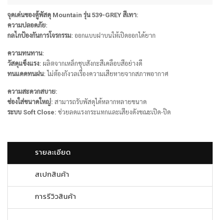
จุดเด่นของตู้พัสดุ Mountain รุ่น 539-GREY สีเทา:
ความปลอดภัย:
กลไกป้องกันการโจรกรรม:
ออกแบบฝาบนให้เปิดออกได้ยาก
ความทนทาน:
วัสดุแข็งแรง:
ผลิตจากเหล็กชุบสังกะสีเคลือบสีอย่างดี
ทนแดดทนฝน:
ไม่ต้องกังวลเรื่องความเสียหายจากสภาพอากาศ
ความสะดวกสบาย:
ช่องใส่ขนาดใหญ่:
สามารถรับพัสดุได้หลากหลายขนาด
ระบบ Soft Close:
ช่วยลดแรงกระแทกและเสียงดังขณะเปิด-ปิด
รายละเอียด
สเปกสินค้า
การรีวิวสินค้า