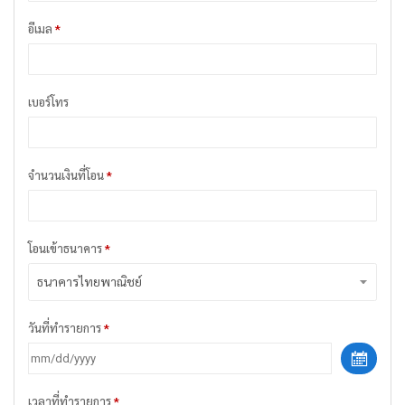
อีเมล
*
เบอร์โทร
จำนวนเงินที่โอน
*
โอนเข้าธนาคาร
*
วันที่ทำรายการ
*
เวลาที่ทำรายการ
*