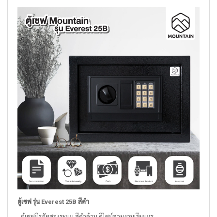
ตู้เซฟ รุ่น Everest 25B สีดำ
- ตู้เซฟนิรภัยสองระบบ สีดำล้วน ดีไซน์สวยงามเรียบหรู