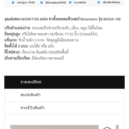
จุดเด่นของ MONITOR ARM ขาตั้งจอคอมพิวเตอร์ Mountain รุ่น MO63-1M
ปรับตำแหน่งง่าย:
ระบบสปริงช่วยปรับระดับ, เอียง, หมุน ได้ลื่นไหล
ยืดหยุ่นสูง:
ปรับได้หลายองศา รองรับจอ 17-32 นิ้ว (รวมจอโค้ง)
แข็งแรง:
รับน้ำหนัก 2-9 กก. วัสดุอลูมิเนียมทนทาน
ติดตั้งได้ 2 แบบ:
บนโต๊ะ หรือ ผนัง
ดีไซน์สวย:
เรียบง่าย ทันสมัย ประหยัดพื้นที่
เก็บสายเรียบร้อย:
มีช่องจัดการสายเคเบิ
รายละเอียด
สเปกสินค้า
การรีวิวสินค้า