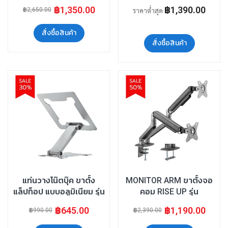
1M/White
1M Mountain Montior
฿1,350.00
฿1,390.00
฿2,650.00
ราคาต่ำสุด
Arm
สั่งซื้อสินค้า
สั่งซื้อสินค้า
แท่นวางโน๊ตบุ๊ค ขาตั้ง
MONITOR ARM ขาตั้งจอ
แล็ปท็อป แบบอลูมิเนียม รุ่น
คอม RISE UP รุ่น
LAPTOP-03
MO63/BK-2M
฿645.00
฿1,190.00
฿990.00
฿2,390.00